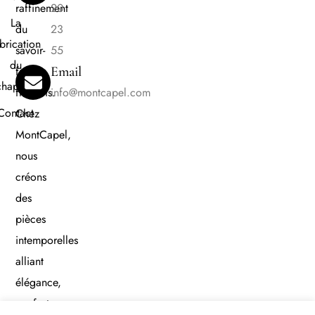
raffinement
20
La
du
23
brication
savoir-
55
du
faire
Email
chapeau
français.
info@montcapel.com
Contact
Chez
MontCapel,
nous
créons
des
pièces
intemporelles
alliant
élégance,
confort