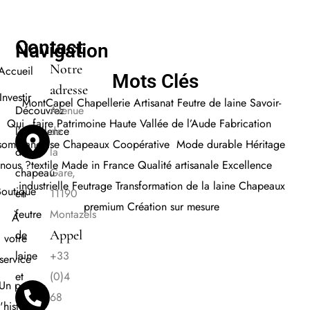
Contact
Navigation
Notre
Accueil
Mots Clés
adresse
Investir
MontCapel
Chapellerie
Artisanat
Feutre de laine
Savoir-
Découvrez
Avenue
faire
Patrimoine Haute Vallée de l’Aude
Fabrication
Qui
l’excellence
de
française Chapeaux
Coopérative
Mode durabl
e
Héritage
sommes
du
la
textile
Made in France
Qualité artisanale
E
xcellence
nous ?
chapeau
Gare,
industrielle
Feutrage
Transformation de la laine
Chapeaux
Boutique
en
11190
premium
Création sur mesure
feutre
Montazels
À
de
Appel
votre
laine
+33
service
et
(0)4
Un peu
le
68
'histoire