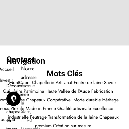
Contact
Navigation
Notre
Accueil
Mots Clés
adresse
Investir
MontCapel
Chapellerie
Artisanat
Feutre de laine
Savoir-
Découvrez
Avenue
faire
Patrimoine Haute Vallée de l’Aude
Fabrication
Qui
l’excellence
de
française Chapeaux
Coopérative
Mode durabl
e
Héritage
sommes
du
la
textile
Made in France
Qualité artisanale
E
xcellence
nous ?
chapeau
Gare,
industrielle
Feutrage
Transformation de la laine
Chapeaux
Boutique
en
11190
premium
Création sur mesure
feutre
Montazels