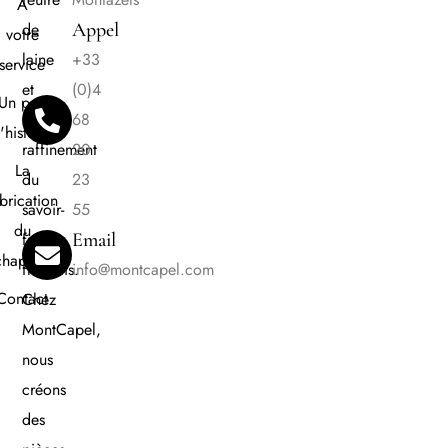
À
de
Appel
votre
laine
+33
service
et
(0)4
Un peu
le
68
'histoire
raffinement
20
La
du
23
brication
savoir-
55
du
faire
Email
chapeau
français.
info@montcapel.com
Contact
Chez
MontCapel,
nous
créons
des