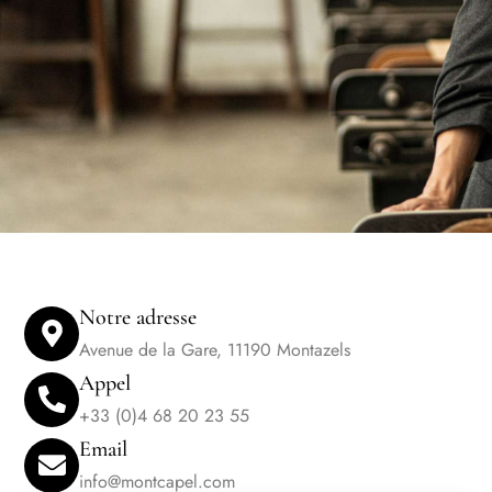
Notre adresse
Avenue de la Gare, 11190 Montazels
Appel
+33 (0)4 68 20 23 55
Email
info@montcapel.com