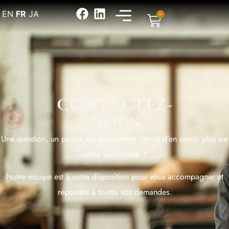
EN
FR
JA
0
CONTACTEZ-
NOUS
Une question, un projet, ou simplement l’envie d’en savoir plus sur
notre savoir-faire ?
Notre équipe est à votre disposition pour vous accompagner et
répondre à toutes vos demandes.