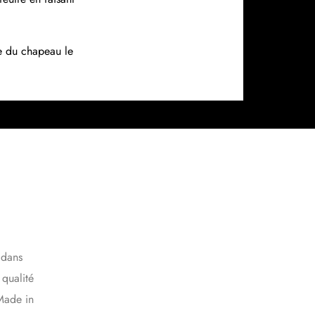
le du chapeau le
 dans
 qualité
Made in