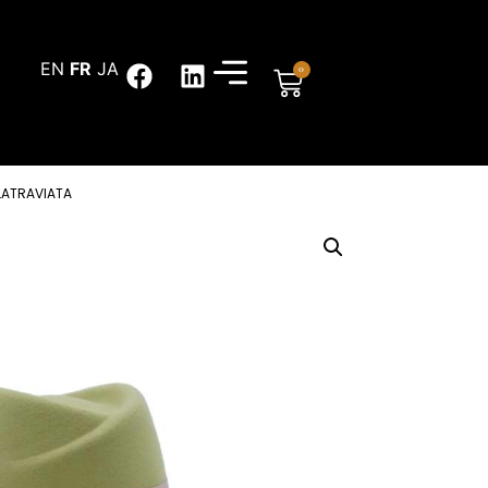
EN
FR
JA
0
 LATRAVIATA