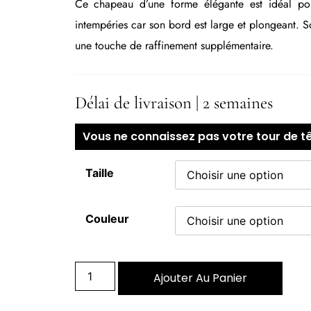
Ce chapeau d’une forme élégante
est idéal p
intempéries c
ar son bord est large et plongeant. So
une touche de raffinement supplémentaire.
Latraviata a une hauteur de calotte de 9,5cm. La
différente à l’avant (8,5cm) et à l’arrière (7cm).
Délai de livraison | 2 semaines
rubans haute qualité Julien Faure.
Vous ne connaissez pas votre tour de tê
Ces caractéristiques donnent une forme harmonieu
chapeau. .
Taille
Tous nos chapeaux sont 100% feutre de laine méri
Couleur
France dans notre chapellerie, de la laine au chape
Ajouter Au Panier