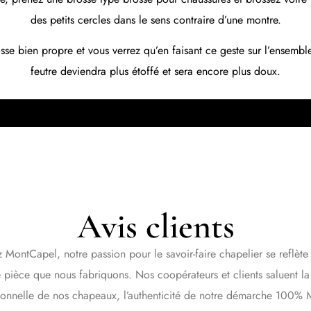
des petits cercles dans le sens contraire d’une montre.
osse bien propre et vous verrez qu’en faisant ce geste sur l’ensemb
feutre deviendra plus étoffé et sera encore plus doux.
Avis clients
 MontCapel, notre passion pour le savoir-faire chapelier se reflète
pièce que nous fabriquons. Nos coopérateurs et clients saluent la
ionnelle de nos chapeaux, l’authenticité de notre démarche 100% 