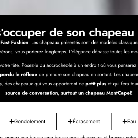
occuper de son chapeau 
 Fast Fashion
. Les chapeaux présentés sont des modèles classique
spérons, vous porterez longtemps. L’élégance dépasse toutes les mo
votre tête. Posez-le ou accrochez-le à un endroit où vous penserez
perdu le réflexe
de prendre son chapeau en sortant. Les chapea
s
, des chapeaux qui vous apporteront ce
petit plus
et qui fera tou
source de conversation, surtout un chapeau MontCapel!
Gondolement
Écrasement
Eau
e, prenez une brosse type brosse pour chaussures et brossez votre f