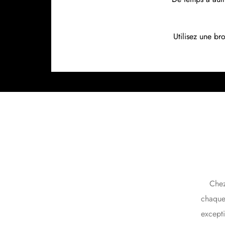
Utilisez une br
Chez
chaque 
except