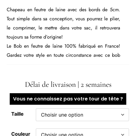
Chapeau en feutre de laine avec des bords de 5cm.
Tout simple dans sa conception, vous pourrez le plier,
le comprimer, le mettre dans votre sac, il retrouvera
toujours sa forme d’origine!
Le Bob en feutre de laine 100% fabriqué en France!
Gardez votre style en toute circonstance avec ce bob
d’une hauteur de calotte de 8cm et une largeur de
bord de 5cm.
Délai de livraison | 2 semaines
Quelque soit votre âge, il vous protégera de la pluie et
gardera votre tête au chaud pendant tout l‘hiver.
Vous ne connaissez pas votre tour de tête ?
Tous nos chapeaux sont 100% feutre de laine mérinos
Taille
et fabriqués en France dans notre chapellerie, de la
laine au chapeau fini.
Couleur