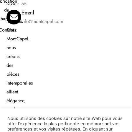
brication
savoir-
55
du
faire
Email
chapeau
français.
info@montcapel.com
Contact
Chez
MontCapel,
nous
créons
des
pièces
intemporelles
alliant
élégance,
confort
et
Nous utilisons des cookies sur notre site Web pour vous
offrir l'expérience la plus pertinente en mémorisant vos
qualité.
préférences et vos visites répétées. En cliquant sur