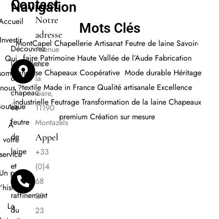
Contact
Navigation
Notre
Accueil
Mots Clés
adresse
Investir
MontCapel
Chapellerie
Artisanat
Feutre de laine
Savoir-
Découvrez
Avenue
faire
Patrimoine Haute Vallée de l’Aude
Fabrication
Qui
l’excellence
de
française Chapeaux
Coopérative
Mode durabl
e
Héritage
sommes
du
la
textile
Made in France
Qualité artisanale
E
xcellence
nous ?
chapeau
Gare,
industrielle
Feutrage
Transformation de la laine
Chapeaux
Boutique
en
11190
premium
Création sur mesure
feutre
Montazels
À
de
Appel
votre
laine
+33
service
et
(0)4
Un peu
le
68
'histoire
raffinement
20
La
du
23