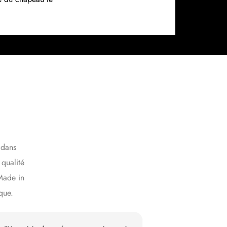
 dans
 qualité
Made in
que.