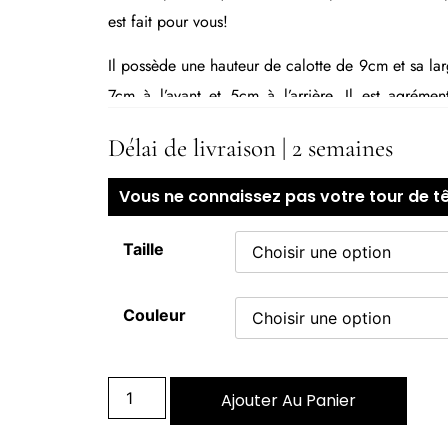
est fait pour vous!
Il possède une hauteur de calotte de 9cm et sa la
7cm à l’avant et 5cm à l’arrière. Il est agréme
qualité Julien Faure.
Délai de livraison | 2 semaines
Vous pourrez le plier, le comprimer, le mettre
Vous ne connaissez pas votre tour de tê
retrouvera toujours sa forme d’origine!
Tous nos chapeaux sont 100% feutre de laine méri
Taille
France dans notre chapellerie, de la laine au chape
Couleur
Ajouter Au Panier