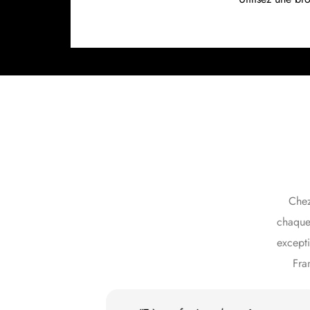
Chez
chaque 
except
Fra