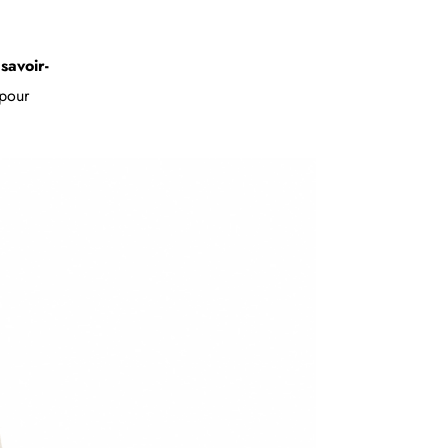
e
savoir-
pour