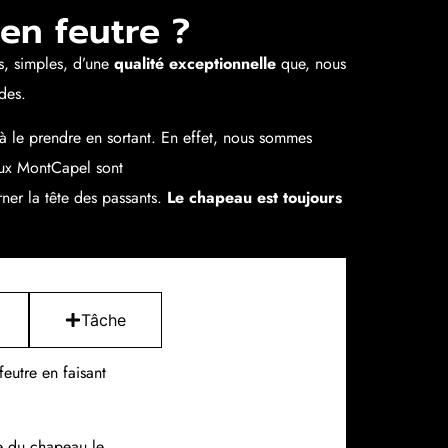
en feutre ?
s, simples, d’une
qualité exceptionnelle
que, nous
des.
 à le prendre en sortant. En effet, nous sommes
ux MontCapel sont
rner la tête des passants.
Le chapeau est toujours
Tâche
eutre en faisant
le du chapeau le