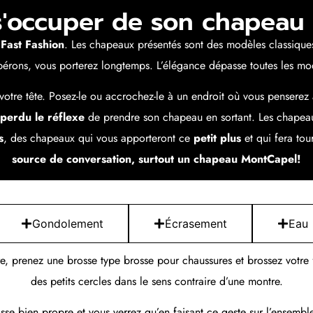
occuper de son chapeau 
 Fast Fashion
. Les chapeaux présentés sont des modèles classique
spérons, vous porterez longtemps. L’élégance dépasse toutes les mo
votre tête. Posez-le ou accrochez-le à un endroit où vous penserez
perdu le réflexe
de prendre son chapeau en sortant. Les chapea
s
, des chapeaux qui vous apporteront ce
petit plus
et qui fera tou
source de conversation, surtout un chapeau MontCapel!
Gondolement
Écrasement
Eau
e, prenez une brosse type brosse pour chaussures et brossez votre f
des petits cercles dans le sens contraire d’une montre.
osse bien propre et vous verrez qu’en faisant ce geste sur l’ensemb